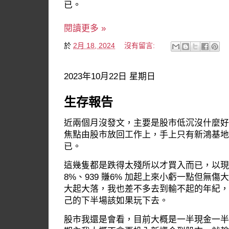
已。
閱讀更多 »
於
2月 18, 2024
沒有留言:
2023年10月22日 星期日
生存報告
近兩個月沒發文，主要是股市低沉沒什麼好
焦點由股市放回工作上，手上只有新鴻基地
已。
這幾隻都是跌得太殘所以才買入而已，以現價計
8%、939 賺6% 加起上來小虧一點但無
大起大落，我也差不多去到輸不起的年紀，
己的下半場該如果玩下去。
股市我還是會看，目前大概是一半現金一半