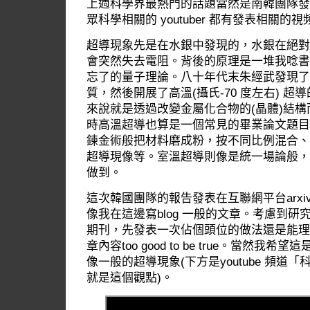
上週科學界最熱門的話題當然是南韓團隊發
眾科學相關的 youtuber 都有發表相關的視
超導現象先是在水銀中發現的，水銀在絕對溫度
會突然失去電阻。背後的原理是一堆我唸書
忘了的量子理論。八十年代末朱經武發現了-
質，然後開展了高溫(攝氏-70 度左右) 
來說就是透過改變金屬化合物的(晶體)結
時高溫超導也算是一個常見的畢業論文題目
鍊金術般把材料磨成粉，按不同比例混合、
超導現像等。室溫超導則像是統一場論般，
做到。
這次韓國團隊的報告發表在互聯網平台arxiv
像我在這邊寫blog 一般的文章。考慮到
期刊，先發表一次佔個頭位的做法還是能理
章內容too good to be true。當然
像一般的超導現象(下方是youtube 頻
就是這個觀點)。