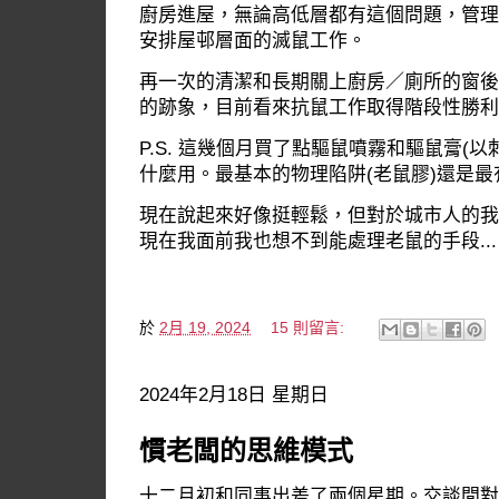
廚房進屋，無論高低層都有這個問題，管理
安排屋邨層面的滅鼠工作。
再一次的清潔和長期關上廚房／廁所的窗後
的跡象，目前看來抗鼠工作取得階段性勝利就
P.S. 這幾個月買了點驅鼠噴霧和驅鼠膏(
什麼用。最基本的物理陷阱(老鼠膠)還是最
現在說起來好像挺輕鬆，但對於城市人的我
現在我面前我也想不到能處理老鼠的手段...
於
2月 19, 2024
15 則留言:
2024年2月18日 星期日
慣老闆的思維模式
十二月初和同事出差了兩個星期。交談間對