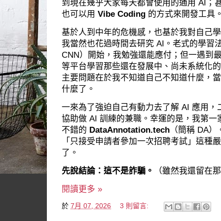
到現在幾乎大家每天都會使用的通用 AI；
也可以用
Vibe Coding
的方式來開發工具
基於人到中年的危機感，也基於我對自己學
我當然也花過時間去研究 AI。老式的學習
CNN）開始，我勉強還能應付；但一遇到最新、必
等平台學習那些還在發展中、尚未系統化的
主要問題在於我不知道自己不知道什麼，當然
什麼了。
一來為了強迫自己有動力去了解 AI 應用
協助做 AI 訓練的兼職。幸運的是，我第
不錯的
DataAnnotation.tech
（簡稱 DA
「只接受申請者參加一次招聘考試」這種嚴
了。
先說結論：這不是詐騙。
（雖然我還留在那
閱讀更多 »
於
7月 07, 2026
3 則留言: