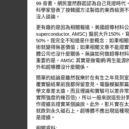
99 背書，網民當然群起認為自己見證時
科學家發表了按韓國方法製造的東西檢測不
沒人談論。
更有趣的是因為相關報道，美國超導材料公司 (a
superconductor, AMSC) 盤前大升150
50%。我完全不知道是什麼概念：如果相
術就變得無甚價值；如果相關文章不能證實
體公司也沒什麼關係。無論如何做超導材料
重要的是，AMSC 其實是做電網/再生能
外和超導體沒什麼關係。
簡單的結論是雖然我樂於在有生之年見到室
覆實驗結果前我都保留意見。電腦模擬那篇
學文章差太遠，而且理論和實驗可以差非常
實際強度的幾百倍)，所以一般來說這些計
作證據去證實某個論說。此外，影片實在太
就跌到永久磁石上。超導體不應出現這種現
是證據。
相關資料: