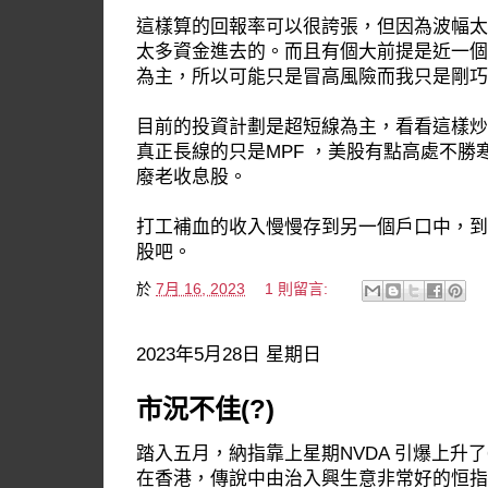
這樣算的回報率可以很誇張，但因為波幅太
太多資金進去的。而且有個大前提是近一個月
為主，所以可能只是冒高風險而我只是剛巧
目前的投資計劃是超短線為主，看看這樣炒
真正長線的只是MPF ，美股有點高處不
廢老收息股。
打工補血的收入慢慢存到另一個戶口中，到
股吧。
於
7月 16, 2023
1 則留言:
2023年5月28日 星期日
市況不佳(?)
踏入五月，納指靠上星期NVDA 引爆上升
在香港，傳說中由治入興生意非常好的恒指