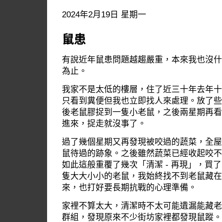
2024年2月19日 星期一
鼠患
有說近年鼠患問題越趨嚴重，本來我也沒什
為止。
我家不是太低的樓層，住了近三十年去年十
只看到糞便但我也立即找人來處理。放了些
後老鼠膠捉到一隻小老鼠，之後兩星期再看
進來，捉走就沒事了。
過了幾個星期又再發現被咬過的蔬菜，全屋
鼠待過的跡象。之後雖然蔬菜已經收起咬不
如此這般重覆了幾次「清潔 - 再現」，買
隻大大小小的老鼠，我始終找不到老鼠藏在
來，也打好要長期抗戰的心理準備。
家裡不算太大，清潔時不太可能遺漏能藏老
群組，發現原來不少街坊家裡都發現鼠蹤。