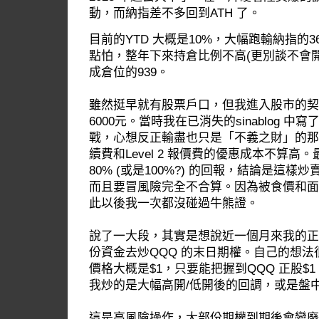
動，而納指差不多回到ATH 了。
目前的YTD 大概是10%，大幅跑輸納指的
點怕，整年下來持倉比例不高(更別談不會
成倉位的939。
雖然挺早就有股票戶口，但我進入股市的契機
6000元。當時我在已消失的sinablog 
戰，心想反正輸盡也只是「不義之財」的那6
續費和Level 2 報價費的優惠成本不算
80% (或是100%?) 的回報，結論是這
而且要冒風險完全不合算。因為被食價和面
此以後我一次都沒碰過牛熊證。
說了一大段，其實是想說近一個月來我的正
份資金去炒QQQ 的末日期權。自己的想法
價格大概是$1，只要能把握到QQQ 正股$1 
我炒的是大幅高開/低開後的回調，或是盤
這是高風險操作，大部份期權到期後會變廢